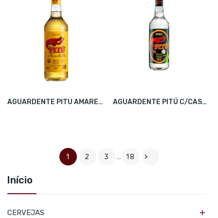
AGUARDENTE PITU AMARELINHA C/CASCO 965ML
AGUARDENTE PITÚ C/CASCO 965ML

1
2
3
…
18
Início

CERVEJAS