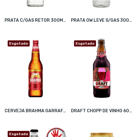
PRATA C/GAS RETOR 300ML C/24
PRATA OW LEVE S/GAS 300ML C/6
Esgotado
Esgotado
CERVEJA BRAHMA GARRAFA 600ML CX24
DRAFT CHOPP DE VINHO 600ML C/6
Esgotado