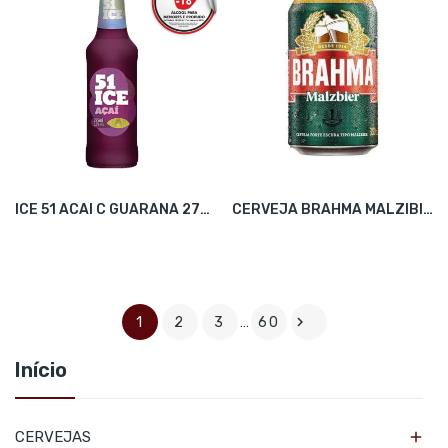
ICE 51 ACAI C GUARANA 275ML C/6
CERVEJA BRAHMA MALZIBIER 350ML C/12

1
2
3
…
60
Início

CERVEJAS