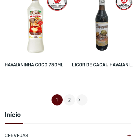
HAVAIANINHA COCO 780ML
LICOR DE CACAU HAVAIANINHA 880ML

1
2
Início

CERVEJAS